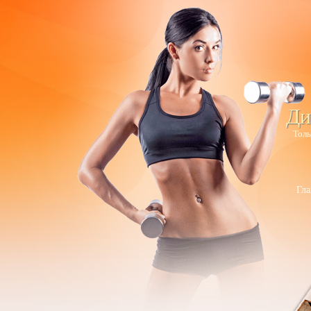
Ди
Толь
Гла