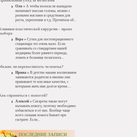
Правильный уход за волосами
Оля »
А чтобы волосы не выпадали-
назначают массаж головы, можно с
разными маслами и средствами для
роста, укрепления и т.д. Прочитала об...
Клиники пластической хирургии – право
выбора
Вера »
Сутки для постоперационного
стационара это очень мало. Если
сравнивать со стандартами нашей
медицины более раннего периода,
лежать в больнице полагалось...
Можно ли перевоспитать человека?
Ирина »
В детстве нашим воспитанием
занимаются родители и именно они
прививают те или иные качества, с
которыми жить нам долгое время....
Как справиться с изжогой?
Алексей »
Сигареты также могут
вызывать изжогу, поэтому необходимо
избавляться и от них. Вообще чаще
всего сильная изжога бывает при
гастрите. Если...
ПОСЛЕДНИЕ ЗАПИСИ