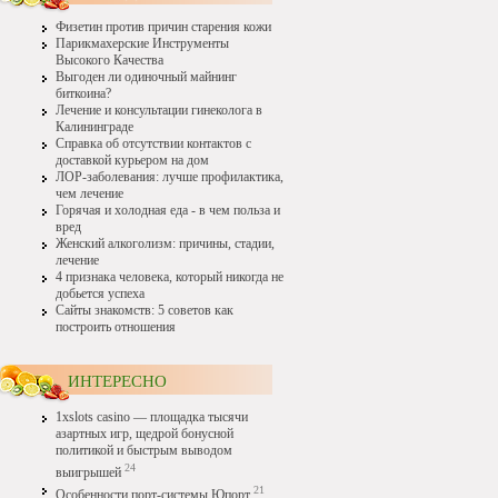
Физетин против причин старения кожи
Парикмахерские Инструменты
Высокого Качества
Выгоден ли одиночный майнинг
биткоина?
Лечение и консультации гинеколога в
Калининграде
Справка об отсутствии контактов с
доставкой курьером на дом
ЛОР-заболевания: лучше профилактика,
чем лечение
Горячая и холодная еда - в чем польза и
вред
Женский алкоголизм: причины, стадии,
лечение
4 признака человека, который никогда не
добьется успеха
Сайты знакомств: 5 советов как
построить отношения
ИНТЕРЕСНО
1xslots casino — площадка тысячи
азартных игр, щедрой бонусной
политикой и быстрым выводом
24
выигрышей
21
Особенности порт-системы Юпорт