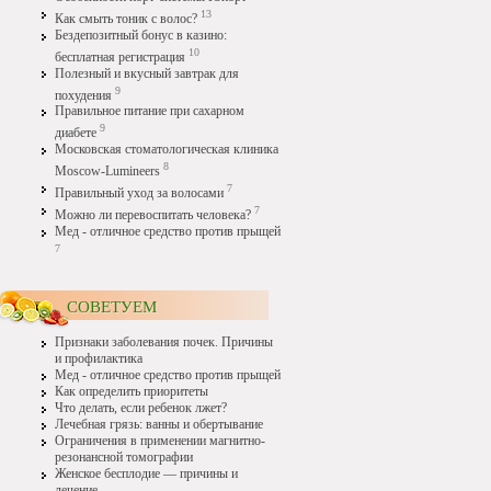
13
Как смыть тоник с волос?
Бездепозитный бонус в казино:
10
бесплатная регистрация
Полезный и вкусный завтрак для
9
похудения
Правильное питание при сахарном
9
диабете
Московская стоматологическая клиника
8
Moscow-Lumineers
7
Правильный уход за волосами
7
Можно ли перевоспитать человека?
Мед - отличное средство против прыщей
7
СОВЕТУЕМ
Признаки заболевания почек. Причины
и профилактика
Мед - отличное средство против прыщей
Как определить приоритеты
Что делать, если ребенок лжет?
Лечебная грязь: ванны и обертывание
Ограничения в применении магнитно-
резонансной томографии
Женское бесплодие — причины и
лечение