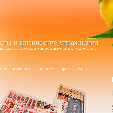
еты и физические упражнения
ко полезные и натуральные способы снижения веса - худеем вместе
вная
Комментарии
Контакты
Архив
RSS