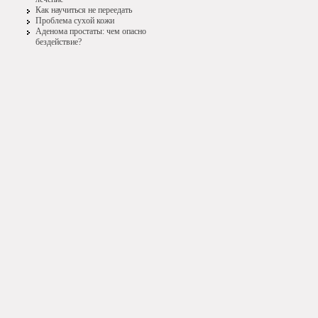
Как научиться не переедать
Проблема сухой кожи
Аденома простаты: чем опасно
бездействие?