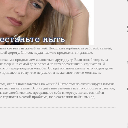
знь состоит из жалоб на неё
. Неудовлетворённость работой, семьёй,
вшей дорогу. Список неудач можно продолжать и дальше.
ника, мы продолжаем жаловаться друг другу. Если понаблюдать за
их людей на самой деле совсем не интересует жизнь слушателя. И
как это чередующиеся жалобы. Создаётся впечатление, что людям даже
 привыкли к тому, что не умеют и не желают что-то менять, не
.
том, чтобы пожаловаться на жизнь? Нытье только активизирует плохие
аться на негативе. Это не даёт нам замечать все то хорошее и светлое,
нытье своей жизнью, превращают себя в жертву, пытаются найти
ле теряются в самой проблеме, не в состоянии найти выход