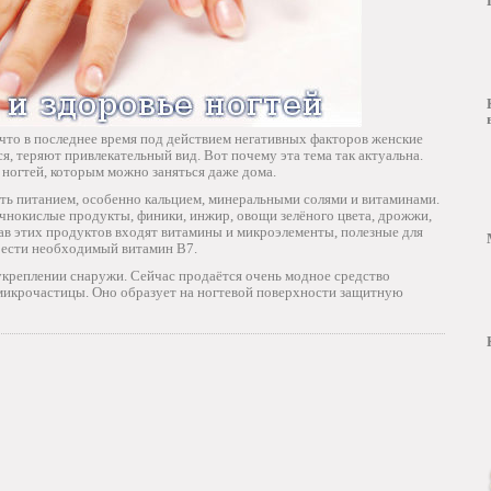
что в последнее время под действием негативных факторов женские
ся, теряют привлекательный вид. Вот почему эта тема так актуальна.
ногтей, которым можно заняться даже дома.
ь питанием, особенно кальцием, минеральными солями и витаминами.
очнокислые продукты, финики, инжир, овощи зелёного цвета, дрожжи,
ав этих продуктов входят витамины и микроэлементы, полезные для
брести необходимый витамин В7.
 укреплении снаружи. Сейчас продаётся очень модное средство
микрочастицы. Оно образует на ногтевой поверхности защитную