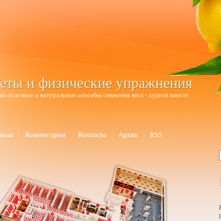
еты и физические упражнения
ко полезные и натуральные способы снижения веса - худеем вместе
вная
Комментарии
Контакты
Архив
RSS