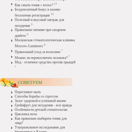
13
Как смыть тоник с волос?
Бездепозитный бонус в казино:
10
бесплатная регистрация
Полезный и вкусный завтрак для
9
похудения
Правильное питание при сахарном
9
диабете
Московская стоматологическая клиника
8
Moscow-Lumineers
7
Правильный уход за волосами
7
Можно ли перевоспитать человека?
Мед - отличное средство против прыщей
7
СОВЕТУЕМ
Перестаньте ныть
Способы борьбы со стрессом
Залог здоровой и успешной жизни
Грейпфрут для похудения - вся правда
Особенности детской стоматологии
Циклевка пола
Как правильно выбирать тоник для
лица?
Ультразвуковое исследование для
беременных в Казани