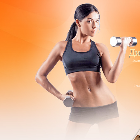
Ди
Толь
Гла