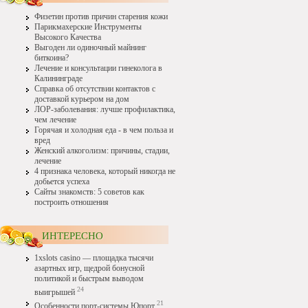
Физетин против причин старения кожи
Парикмахерские Инструменты
Высокого Качества
Выгоден ли одиночный майнинг
биткоина?
Лечение и консультации гинеколога в
Калининграде
Справка об отсутствии контактов с
доставкой курьером на дом
ЛОР-заболевания: лучше профилактика,
чем лечение
Горячая и холодная еда - в чем польза и
вред
Женский алкоголизм: причины, стадии,
лечение
4 признака человека, который никогда не
добьется успеха
Сайты знакомств: 5 советов как
построить отношения
ИНТЕРЕСНО
1xslots casino — площадка тысячи
азартных игр, щедрой бонусной
политикой и быстрым выводом
24
выигрышей
21
Особенности порт-системы Юпорт