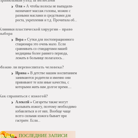
Правильный уход за волосами
Оля »
А чтобы волосы не выпадали-
назначают массаж головы, можно с
разными маслами и средствами для
роста, укрепления и т.д. Прочитала об...
Клиники пластической хирургии – право
выбора
Вера »
Сутки для постоперационного
стационара это очень мало. Если
сравнивать со стандартами нашей
медицины более раннего периода,
лежать в больнице полагалось...
Можно ли перевоспитать человека?
Ирина »
В детстве нашим воспитанием
занимаются родители и именно они
прививают те или иные качества, с
которыми жить нам долгое время....
Как справиться с изжогой?
Алексей »
Сигареты также могут
вызывать изжогу, поэтому необходимо
избавляться и от них. Вообще чаще
всего сильная изжога бывает при
гастрите. Если...
ПОСЛЕДНИЕ ЗАПИСИ