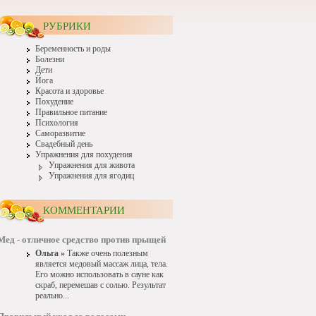
РУБРИКИ
Беременность и роды
Болезни
Дети
Йога
Красота и здоровье
Похудение
Правильное питание
Психология
Саморазвитие
Свадебный день
Упражнения для похудения
Упражнения для живота
Упражнения для ягодиц
КОММЕНТАРИИ
Мед - отличное средство против прыщей
Ольга »
Также очень полезным
является медовый массаж лица, тела.
Его можно использовать в сауне как
скраб, перемешав с солью. Результат
реально...