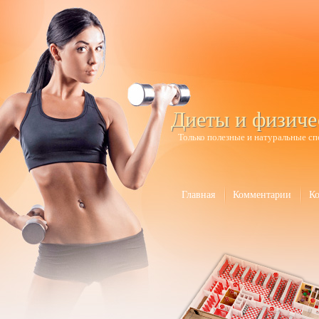
Диеты и физиче
Только полезные и натуральные сп
Главная
Комментарии
К