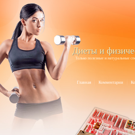
Диеты и физиче
Только полезные и натуральные сп
Главная
Комментарии
К