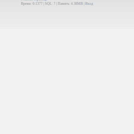
Время: 0.1377 | SQL: 7 | Память: 4.38MB
|
Вход