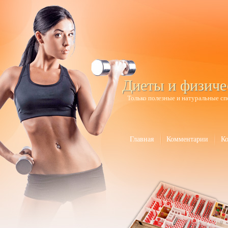
Диеты и физиче
Только полезные и натуральные сп
Главная
Комментарии
К