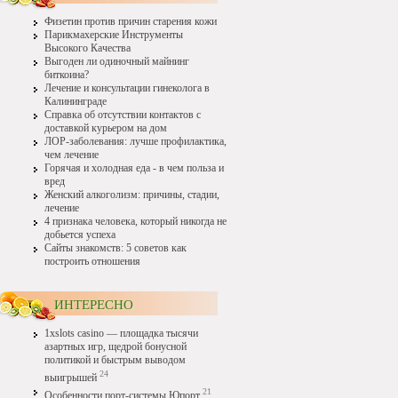
Физетин против причин старения кожи
Парикмахерские Инструменты
Высокого Качества
Выгоден ли одиночный майнинг
биткоина?
Лечение и консультации гинеколога в
Калининграде
Справка об отсутствии контактов с
доставкой курьером на дом
ЛОР-заболевания: лучше профилактика,
чем лечение
Горячая и холодная еда - в чем польза и
вред
Женский алкоголизм: причины, стадии,
лечение
4 признака человека, который никогда не
добьется успеха
Сайты знакомств: 5 советов как
построить отношения
ИНТЕРЕСНО
1xslots casino — площадка тысячи
азартных игр, щедрой бонусной
политикой и быстрым выводом
24
выигрышей
21
Особенности порт-системы Юпорт