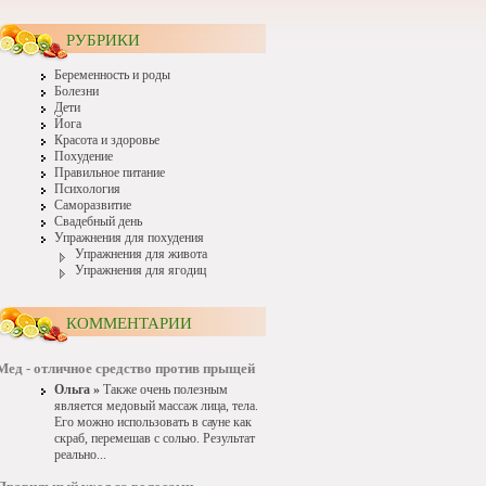
РУБРИКИ
Беременность и роды
Болезни
Дети
Йога
Красота и здоровье
Похудение
Правильное питание
Психология
Саморазвитие
Свадебный день
Упражнения для похудения
Упражнения для живота
Упражнения для ягодиц
КОММЕНТАРИИ
Мед - отличное средство против прыщей
Ольга »
Также очень полезным
является медовый массаж лица, тела.
Его можно использовать в сауне как
скраб, перемешав с солью. Результат
реально...