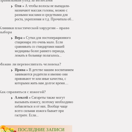
Правильный уход за волосами
Оля »
А чтобы волосы не выпадали-
назначают массаж головы, можно с
разными маслами и средствами для
роста, укрепления и т.д. Прочитала об...
Клиники пластической хирургии – право
выбора
Вера »
Сутки для постоперационного
стационара это очень мало. Если
сравнивать со стандартами нашей
медицины более раннего периода,
лежать в больнице полагалось...
Можно ли перевоспитать человека?
Ирина »
В детстве нашим воспитанием
занимаются родители и именно они
прививают те или иные качества, с
которыми жить нам долгое время....
Как справиться с изжогой?
Алексей »
Сигареты также могут
вызывать изжогу, поэтому необходимо
избавляться и от них. Вообще чаще
всего сильная изжога бывает при
гастрите. Если...
ПОСЛЕДНИЕ ЗАПИСИ