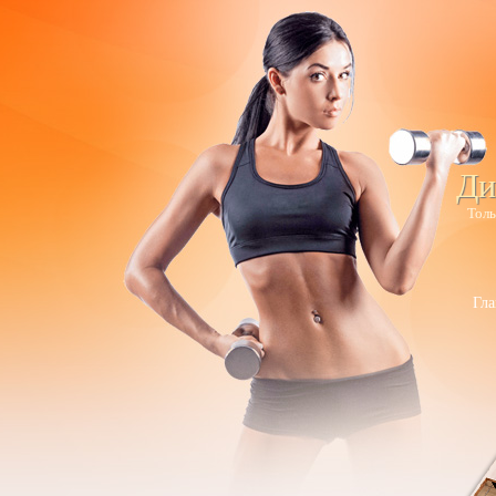
Ди
Толь
Гла