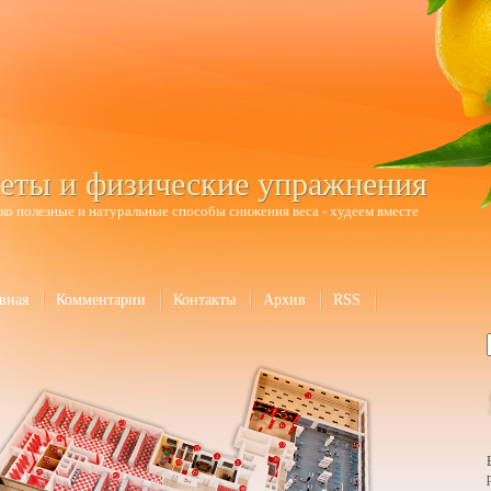
еты и физические упражнения
ко полезные и натуральные способы снижения веса - худеем вместе
вная
Комментарии
Контакты
Архив
RSS