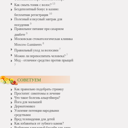
13
Как смыть тоник с волос?
Бездепозитный бонус в казино:
10
бесплатная регистрация
Полезный и вкусный завтрак для
9
похудения
Правильное питание при сахарном
9
диабете
Московская стоматологическая клиника
8
Moscow-Lumineers
7
Правильный уход за волосами
7
Можно ли перевоспитать человека?
Мед - отличное средство против прыщей
7
СОВЕТУЕМ
Как правильно подобрать стрижку
Простатит: симптомы и лечение
Что такое болезнь альцгеймера?
Йога для малышей
Дерматомикоз
Усиление потенции народными
средствами
Вред телевидения для детей
Как избавиться от зубного камня?
Выбираем каркасный бассейн для дачи