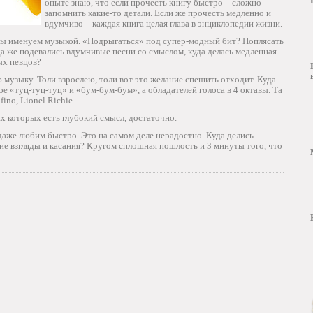
опыте знаю, что если прочесть книгу быстро – сложно
запомнить какие-то детали. Если же прочесть медленно и
вдумчиво – каждая книга целая глава в энциклопедии жизни.
 мы именуем музыкой. «Подрыгаться» под супер-модный бит? Поплясать
а же подевались вдумчивые песни со смыслом, куда делась медленная
ых певцов?
музыку. Толи взрослею, толи вот это желание спешить отходит. Куда
ое «туц-туц-туц» и «бум-бум-бум», а обладателей голоса в 4 октавы. Та
fino, Lionel Richie.
х которых есть глубокий смысл, достаточно.
даже любим быстро. Это на самом деле нерадостно. Куда делись
е взгляды и касания? Кругом сплошная пошлость и 3 минуты того, что