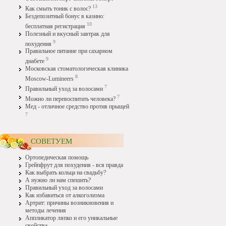
13
Как смыть тоник с волос?
Бездепозитный бонус в казино:
10
бесплатная регистрация
Полезный и вкусный завтрак для
9
похудения
Правильное питание при сахарном
9
диабете
Московская стоматологическая клиника
8
Moscow-Lumineers
7
Правильный уход за волосами
7
Можно ли перевоспитать человека?
Мед - отличное средство против прыщей
7
СОВЕТУЕМ
Ортопедическая помощь
Грейпфрут для похудения - вся правда
Как выбрать кольца на свадьбу?
А нужно ли нам спешить?
Правильный уход за волосами
Как избавиться от алкоголизма
Артрит: причины возникновения и
методы лечения
Аппликатор ляпко и его уникальные
свойства