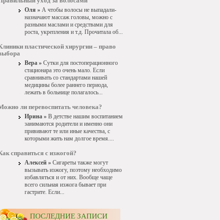
Правильный уход за волосами
Оля »
А чтобы волосы не выпадали-
назначают массаж головы, можно с
разными маслами и средствами для
роста, укрепления и т.д. Прочитала об...
Клиники пластической хирургии – право
выбора
Вера »
Сутки для постоперационного
стационара это очень мало. Если
сравнивать со стандартами нашей
медицины более раннего периода,
лежать в больнице полагалось...
Можно ли перевоспитать человека?
Ирина »
В детстве нашим воспитанием
занимаются родители и именно они
прививают те или иные качества, с
которыми жить нам долгое время....
Как справиться с изжогой?
Алексей »
Сигареты также могут
вызывать изжогу, поэтому необходимо
избавляться и от них. Вообще чаще
всего сильная изжога бывает при
гастрите. Если...
ПОСЛЕДНИЕ ЗАПИСИ