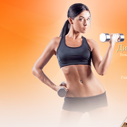
Ди
Толь
Гла