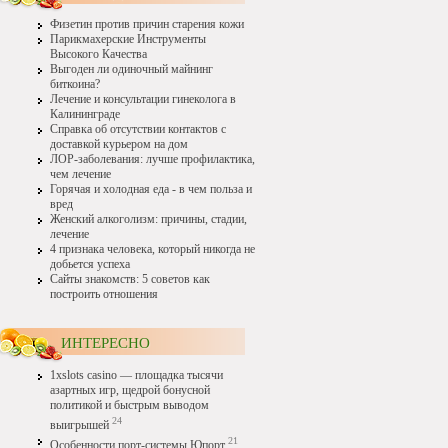
Физетин против причин старения кожи
Парикмахерские Инструменты
Высокого Качества
Выгоден ли одиночный майнинг
биткоина?
Лечение и консультации гинеколога в
Калининграде
Справка об отсутствии контактов с
доставкой курьером на дом
ЛОР-заболевания: лучше профилактика,
чем лечение
Горячая и холодная еда - в чем польза и
вред
Женский алкоголизм: причины, стадии,
лечение
4 признака человека, который никогда не
добьется успеха
Сайты знакомств: 5 советов как
построить отношения
ИНТЕРЕСНО
1xslots casino — площадка тысячи
азартных игр, щедрой бонусной
политикой и быстрым выводом
24
выигрышей
21
Особенности порт-системы Юпорт