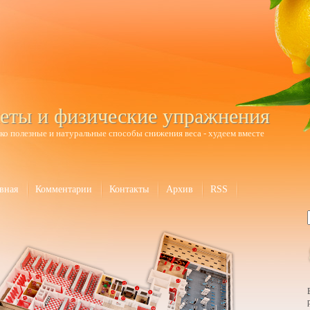
еты и физические упражнения
ко полезные и натуральные способы снижения веса - худеем вместе
вная
Комментарии
Контакты
Архив
RSS