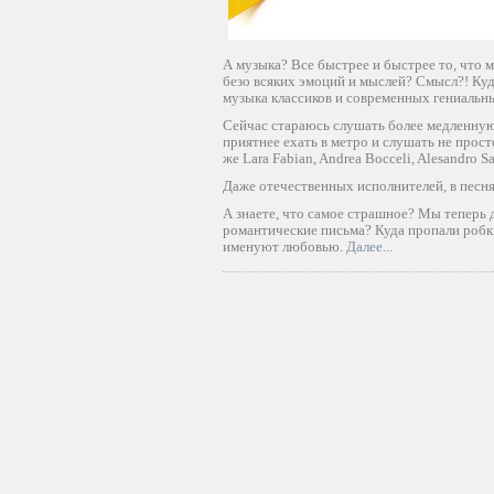
А музыка? Все быстрее и быстрее то, что
безо всяких эмоций и мыслей? Смысл?! Куд
музыка классиков и современных гениальн
Сейчас стараюсь слушать более медленную 
приятнее ехать в метро и слушать не прост
же Lara Fabian, Andrea Bocceli, Alesandro Sa
Даже отечественных исполнителей, в песня
А знаете, что самое страшное? Мы теперь 
романтические письма? Куда пропали робки
именуют любовью.
Далее...