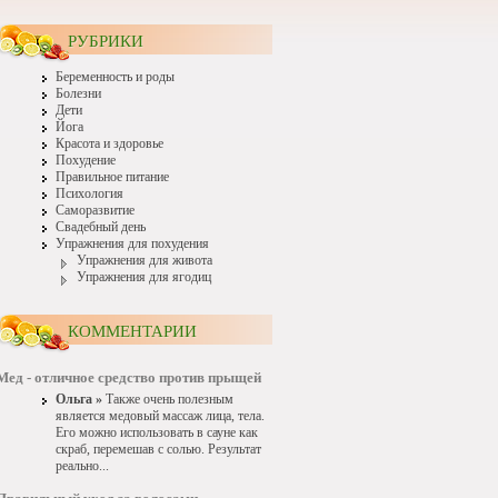
РУБРИКИ
Беременность и роды
Болезни
Дети
Йога
Красота и здоровье
Похудение
Правильное питание
Психология
Саморазвитие
Свадебный день
Упражнения для похудения
Упражнения для живота
Упражнения для ягодиц
КОММЕНТАРИИ
Мед - отличное средство против прыщей
Ольга »
Также очень полезным
является медовый массаж лица, тела.
Его можно использовать в сауне как
скраб, перемешав с солью. Результат
реально...