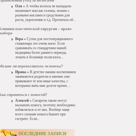
Правильный уход за волосами
Оля »
А чтобы волосы не выпадали-
назначают массаж головы, можно с
разными маслами и средствами для
роста, укрепления и т.д. Прочитала об...
Клиники пластической хирургии – право
выбора
Вера »
Сутки для постоперационного
стационара это очень мало. Если
сравнивать со стандартами нашей
медицины более раннего периода,
лежать в больнице полагалось...
Можно ли перевоспитать человека?
Ирина »
В детстве нашим воспитанием
занимаются родители и именно они
прививают те или иные качества, с
которыми жить нам долгое время....
Как справиться с изжогой?
Алексей »
Сигареты также могут
вызывать изжогу, поэтому необходимо
избавляться и от них. Вообще чаще
всего сильная изжога бывает при
гастрите. Если...
ПОСЛЕДНИЕ ЗАПИСИ