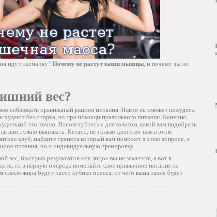
тия идут насмарку?
Почему не растут ваши мышцы
, и почему вы не
лишний вес?
имо соблюдать правильный рацион питания. Никто не сможет похудеть,
и худеют без спорта, но при помощи правильного питания. Конечно,
худенькой это точно. Посоветуйтесь с диетологом, какой вам подобрать
ень вам нужно выпивать. Кстати, не только диетолог вам в этом
фитнес-клуб, найдите тренера который вам поможет в этом вопросе, и
ацион питания, но и индивидуальную тренировку.
ой вес, быстрых результатов «на лицо» вы не заметите, а вот в
деть
, то в первую очередь поменяйте свое привычное питание на
 слоем жира будут расти кубики пресса, от чего ваша талия будет