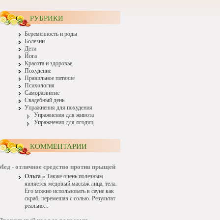
РУБРИКИ
Беременность и роды
Болезни
Дети
Йога
Красота и здоровье
Похудение
Правильное питание
Психология
Саморазвитие
Свадебный день
Упражнения для похудения
Упражнения для живота
Упражнения для ягодиц
КОММЕНТАРИИ
Мед - отличное средство против прыщей
Ольга »
Также очень полезным
является медовый массаж лица, тела.
Его можно использовать в сауне как
скраб, перемешав с солью. Результат
реально...