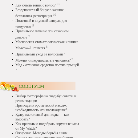
13
Как смыть тоник с волос?
Бездепозитный бонус в казино:
10
бесплатная регистрация
Полезный и вкусный завтрак для
9
похудения
Правильное питание при сахарном
9
диабете
Московская стоматологическая клиника
8
Moscow-Lumineers
7
Правильный уход за волосами
7
Можно ли перевоспитать человека?
Мед - отличное средство против прыщей
7
СОВЕТУЕМ
Выбор фотографа на свадьбу: советы и
рекомендации
Прелюдии и эротический массаж:
необходимость или наслаждение?
Кулер настольный для воды — как
выбрать?
Как правильно подобрать наручные часы
от My-Watch?
Ожирение. Методы борьбы с ним.
Советы для возвращения стройности