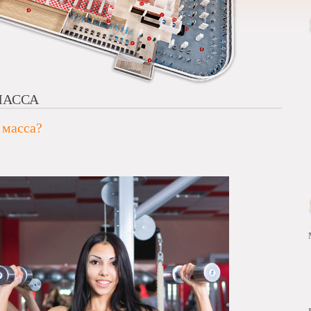
МАССА
 масса?