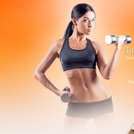
Ди
Толь
Гла