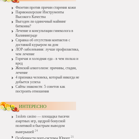
Физетин против причин старения кожи
Парикмахерские Инструменты
Высокого Качества
Выгоден ли одиночный майнинг
биткоина?
Лечение и консультации гинеколога в
Калининграде
Справка об отсутствии контактов с
доставкой курьером на дом
ЛОР-заболевания: лучше профилактика,
чем лечение
Горячая и холодная еда - в чем польза и
вред
Женский алкоголизм: причины, стадии,
лечение
4 признака человека, который никогда не
добьется успеха
Сайты знакомств: 5 советов как
построить отношения
ИНТЕРЕСНО
1xslots casino — площадка тысячи
азартных игр, щедрой бонусной
политикой и быстрым выводом
24
выигрышей
21
Особенности порт-системы Юпорт