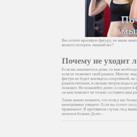
Вы хотите красивую фигуру, но ваши заня
можете потерять лишний вес?
Почему не уходит 
Если вы занимаетесь дома, то вам необход
если не поменяет свой рацион. Многие люд
фигура не будет выглядеть спортивной, но 
рацион питания, и сколько литров воды в д
поможет. Не пожалейте денег, и сходите в 
он вам поможет не только составить ваш р
Также важно помнить, что если у вас больш
килограммах увидите.
Если вы хотите поху
правильное. В противном случае, под вашим
казаться больше.
Далее...