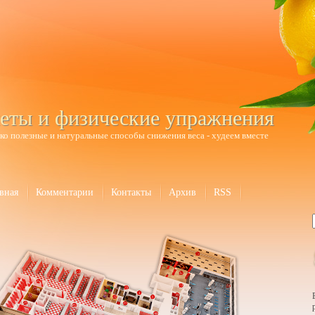
еты и физические упражнения
ко полезные и натуральные способы снижения веса - худеем вместе
вная
Комментарии
Контакты
Архив
RSS