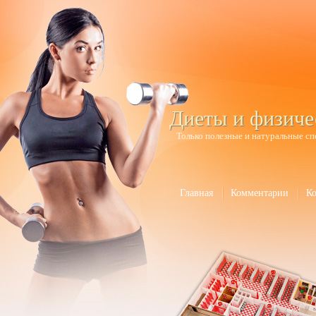
Диеты и физиче
Только полезные и натуральные сп
Главная
Комментарии
К