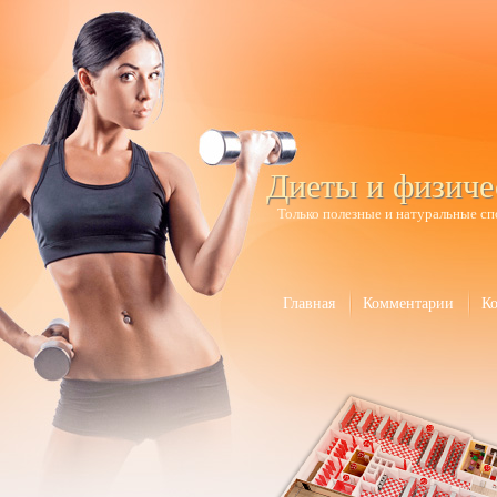
Диеты и физиче
Только полезные и натуральные сп
Главная
Комментарии
К