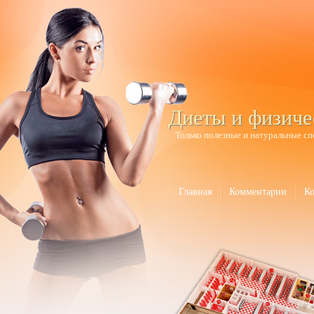
Диеты и физиче
Только полезные и натуральные сп
Главная
Комментарии
К