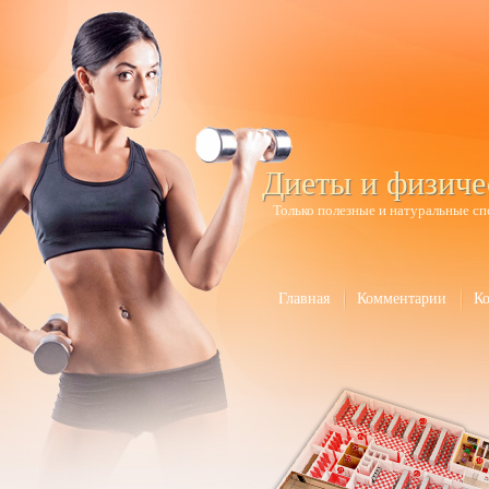
Диеты и физиче
Только полезные и натуральные сп
Главная
Комментарии
К