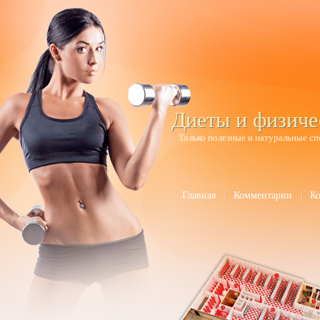
Диеты и физиче
Только полезные и натуральные сп
Главная
Комментарии
К