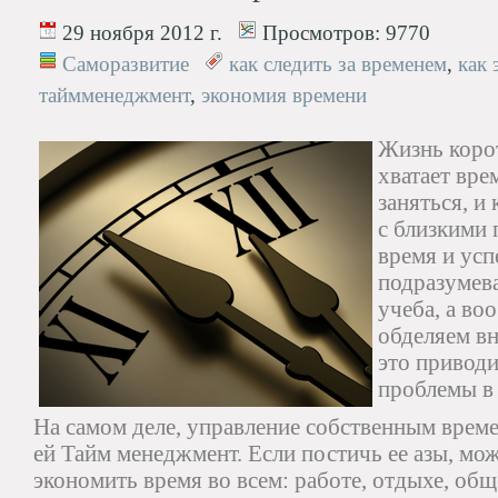
29 ноября 2012 г.
Просмотров:
9770
Саморазвитие
как следить за временем
,
как 
таймменеджмент
,
экономия времени
Жизнь корот
хватает вре
заняться, и
с близкими 
время и усп
подразумева
учеба, а во
обделяем в
это приводи
проблемы в
На самом деле, управление собственным времен
ей Тайм менеджмент. Если постичь ее азы, мож
экономить время во всем: работе, отдыхе, об