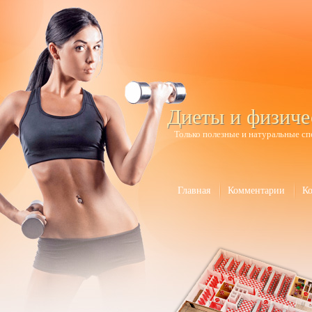
Диеты и физиче
Только полезные и натуральные сп
Главная
Комментарии
К