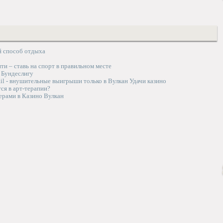
й способ отдыха
ти – ставь на спорт в правильном месте
 Бундеслигу
ail - внушительные выигрыши только в Вулкан Удачи казино
ся в арт-терапии?
ерами в Казино Вулкан