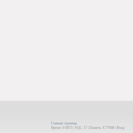
Главная страница
Время: 0.0875 | SQL: 17 | Память: 4.77MB
|
Вход