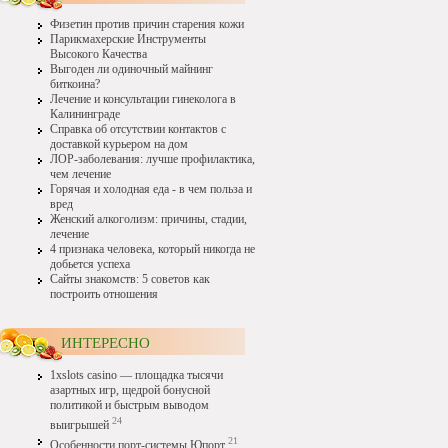
Физетин против причин старения кожи
Парикмахерские Инструменты
Высокого Качества
Выгоден ли одиночный майнинг
биткоина?
Лечение и консультации гинеколога в
Калининграде
Справка об отсутствии контактов с
доставкой курьером на дом
ЛОР-заболевания: лучше профилактика,
чем лечение
Горячая и холодная еда - в чем польза и
вред
Женский алкоголизм: причины, стадии,
лечение
4 признака человека, который никогда не
добьется успеха
Сайты знакомств: 5 советов как
построить отношения
ИНТЕРЕСНО
1xslots casino — площадка тысячи
азартных игр, щедрой бонусной
политикой и быстрым выводом
24
выигрышей
21
Особенности порт-системы Юпорт