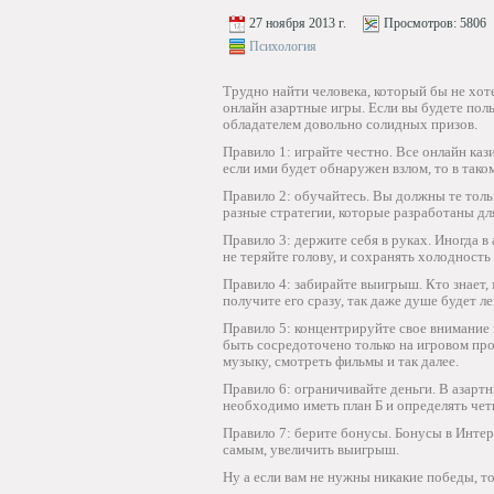
27 ноября 2013 г.
Просмотров:
5806
Психология
Трудно найти человека, который бы не хот
онлайн азартные игры. Если вы будете поль
обладателем довольно солидных призов.
Правило 1: играйте честно. Все онлайн к
если ими будет обнаружен взлом, то в тако
Правило 2: обучайтесь. Вы должны те тольк
разные стратегии, которые разработаны дл
Правило 3: держите себя в руках. Иногда в
не теряйте голову, и сохранять холодност
Правило 4: забирайте выигрыш. Кто знает, 
получите его сразу, так даже душе будет ле
Правило 5: концентрируйте свое внимание 
быть сосредоточено только на игровом про
музыку, смотреть фильмы и так далее.
Правило 6: ограничивайте деньги. В азартн
необходимо иметь план Б и определять чет
Правило 7: берите бонусы. Бонусы в Интер
самым, увеличить выигрыш.
Ну а если вам не нужны никакие победы, 