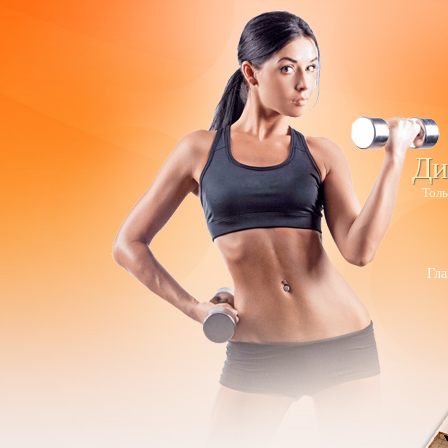
Ди
Толь
Гла