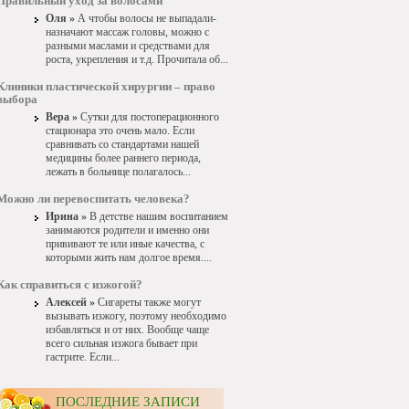
Правильный уход за волосами
Оля »
А чтобы волосы не выпадали-
назначают массаж головы, можно с
разными маслами и средствами для
роста, укрепления и т.д. Прочитала об...
Клиники пластической хирургии – право
выбора
Вера »
Сутки для постоперационного
стационара это очень мало. Если
сравнивать со стандартами нашей
медицины более раннего периода,
лежать в больнице полагалось...
Можно ли перевоспитать человека?
Ирина »
В детстве нашим воспитанием
занимаются родители и именно они
прививают те или иные качества, с
которыми жить нам долгое время....
Как справиться с изжогой?
Алексей »
Сигареты также могут
вызывать изжогу, поэтому необходимо
избавляться и от них. Вообще чаще
всего сильная изжога бывает при
гастрите. Если...
ПОСЛЕДНИЕ ЗАПИСИ