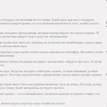
ел обладать несметными богатствами. Такой шанс вам могут подарить
зоваться рядом правил, то есть большая вероятность того, чтобы станете
азино обладают программами, которые контролируют все происходящее. И
м случае ваш аккаунт будет сразу же заблокирован.
о полностью знать все правила, но и изучить все комбинации, узнать самые
я той или иной игры.
 азартных играх может очень сильно накалиться атмосфера. Ни в коем случае
ь мышления.
может потом эти деньги застрянут, или вы вовсе забудете про него. Если вы
гче.
на игре. Когда вы заходите в Интернет казино, то ваше внимание должно
цессе. Поэтому, нежелательно одновременно читать книги, громко слушать
ых играх могут быть как удачные моменты, так и не очень. Поэтому, всегда
кую сумму, более которой вы не будете тратить.
нет казино – это отличный шанс увеличить депозит и поднять ставки, тем
то можно
играть азартные игры онлайн бесплатно
.