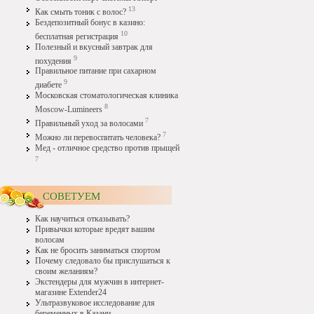
13
Как смыть тоник с волос?
Бездепозитный бонус в казино:
10
бесплатная регистрация
Полезный и вкусный завтрак для
9
похудения
Правильное питание при сахарном
9
диабете
Московская стоматологическая клиника
8
Moscow-Lumineers
7
Правильный уход за волосами
7
Можно ли перевоспитать человека?
Мед - отличное средство против прыщей
7
СОВЕТУЕМ
Как научиться отказывать?
Привычки которые вредят вашим
волосам
Как не бросить заниматься спортом
Почему следовало бы прислушаться к
своим желаниям?
Экстендеры для мужчин в интернет-
магазине Extender24
Ультразвуковое исследование для
беременных в Казани