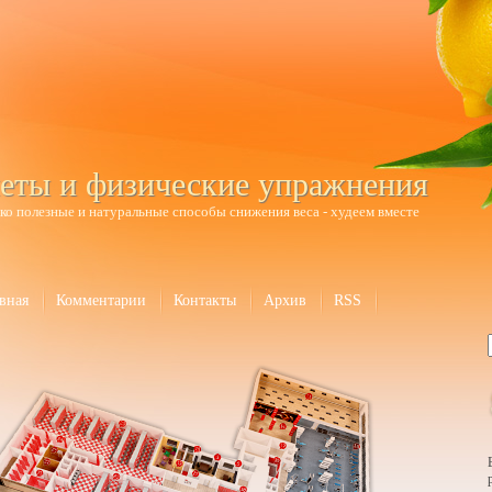
еты и физические упражнения
ко полезные и натуральные способы снижения веса - худеем вместе
вная
Комментарии
Контакты
Архив
RSS