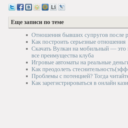
Еще записи по теме
Отношения бывших супругов после р
Как построить серьезные отношения
Скачать Вулкан на мобильный — это 
все преимущества клуба
Игровые автоматы на реальные деньги
Как преодолеть стеснительность(эфф
Проблемы с потенцией? Тогда читайт
Как зарегистрироваться в онлайн каз