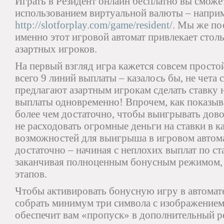
Играть в Резидент онлайн бесплатно вы сможе
использованием виртуальной валюты – наприме
http://slotforplay.com/game/resident/
. Мы же по
именно этот игровой автомат привлекает стол
азартных игроков.
На первый взгляд игра кажется совсем простой
всего 9 линий выплаты – казалось бы, не чета
предлагают азартным игрокам сделать ставку н
выплаты одновременно! Впрочем, как показыва
более чем достаточно, чтобы выигрывать дово
не расходовать огромные деньги на ставки в 
возможностей для выигрыша в игровом автома
достаточно – начиная с неплохих выплат по 
заканчивая полноценным бонусным режимом, 
этапов.
Чтобы активировать бонусную игру в автомате
собрать минимум три символа с изображением
обеспечит вам «пропуск» в дополнительный р