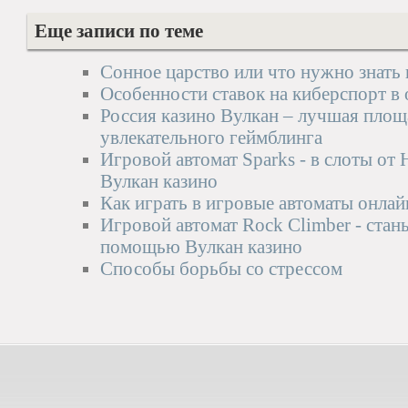
Еще записи по теме
Сонное царство или что нужно знать
Особенности ставок на киберспорт в
Россия казино Вулкан – лучшая площ
увлекательного геймблинга
Игровой автомат Sparks - в слоты от 
Вулкан казино
Как играть в игровые автоматы онлай
Игровой автомат Rock Climber - стан
помощью Вулкан казино
Способы борьбы со стрессом