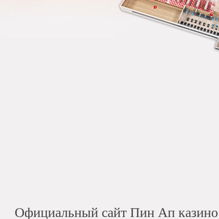
Официальный сайт Пин Ап казино