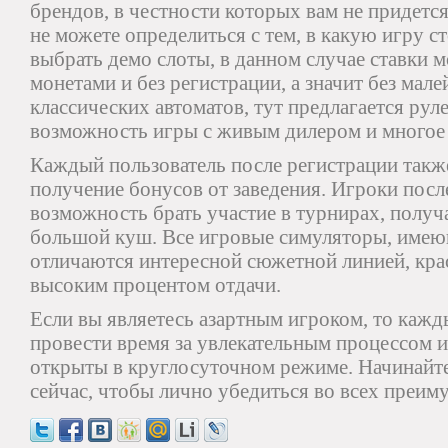
брендов, в честности которых вам не придется
не можете определиться с тем, в какую игру с
выбрать демо слоты, в данном случае ставки 
монетами и без регистрации, а значит без мал
классических автоматов, тут предлагается руле
возможность игры с живым дилером и многое 
Каждый пользователь после регистрации такж
получение бонусов от заведения. Игроки посл
возможность брать участие в турнирах, получ
большой куш. Все игровые симуляторы, имею
отличаются интересной сюжетной линией, кр
высоким процентом отдачи.
Если вы являетесь азартным игроком, то кажд
провести время за увлекательным процессом и
открыты в круглосуточном режиме. Начинайте
сейчас, чтобы лично убедиться во всех преиму