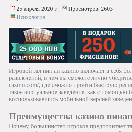
25 апреля 2020 г.
Просмотров:
2603
Психология
Игровой зал пин ап казино включает в себя б
развлечений, в чем вы сможете лично убедить
cazino.com/
, где сможно пройти быструю реги
такое виртуальное заведение, как с помощью б
воспользовавшись мобильной версией заведен
Преимущества казино пина
Почему большинство игроков предпочитает та