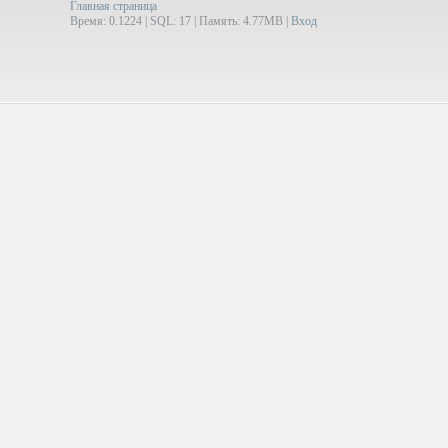
Главная страница
Время: 0.1224 | SQL: 17 | Память: 4.77MB
|
Вход