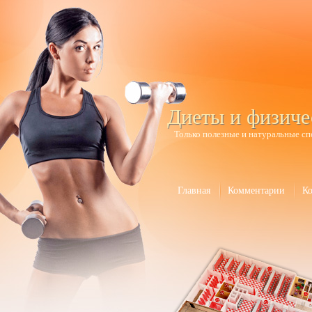
Диеты и физиче
Только полезные и натуральные сп
Главная
Комментарии
К