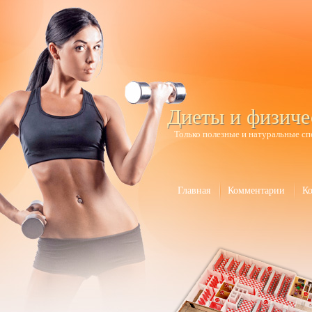
Диеты и физиче
Только полезные и натуральные сп
Главная
Комментарии
К