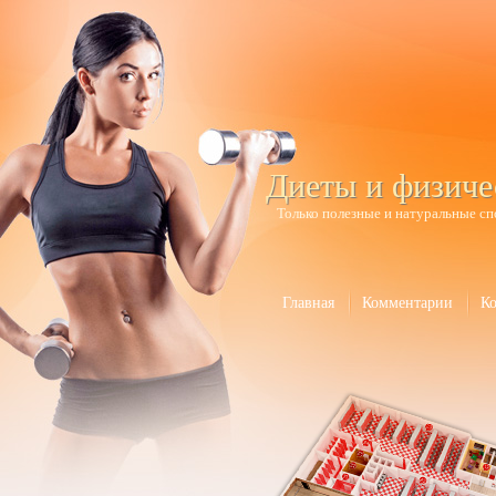
Диеты и физиче
Только полезные и натуральные сп
Главная
Комментарии
К