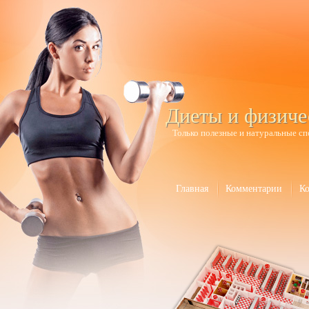
Диеты и физиче
Только полезные и натуральные сп
Главная
Комментарии
К