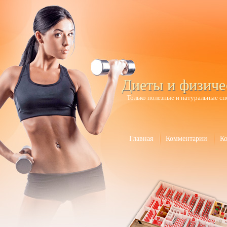
Диеты и физиче
Только полезные и натуральные сп
Главная
Комментарии
К