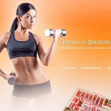
Диеты и физиче
Только полезные и натуральные сп
Главная
Комментарии
К