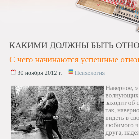
КАКИМИ ДОЛЖНЫ БЫТЬ ОТН
С чего начинаются успешные отн
30 ноября 2012 г.
Психология
Наверное, э
волнующих 
заходит об 
так, наверн
видеть в св
любимого че
друга, над