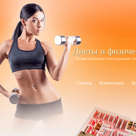
Диеты и физиче
Только полезные и натуральные сп
Главная
Комментарии
К