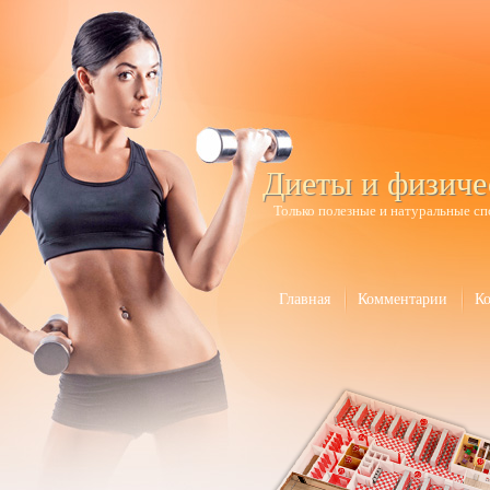
Диеты и физиче
Только полезные и натуральные сп
Главная
Комментарии
К