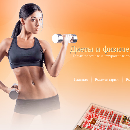
Диеты и физиче
Только полезные и натуральные сп
Главная
Комментарии
К