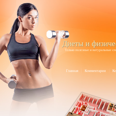
Диеты и физиче
Только полезные и натуральные сп
Главная
Комментарии
К