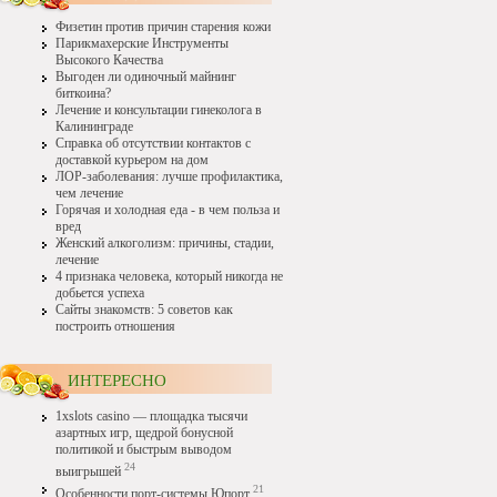
Физетин против причин старения кожи
Парикмахерские Инструменты
Высокого Качества
Выгоден ли одиночный майнинг
биткоина?
Лечение и консультации гинеколога в
Калининграде
Справка об отсутствии контактов с
доставкой курьером на дом
ЛОР-заболевания: лучше профилактика,
чем лечение
Горячая и холодная еда - в чем польза и
вред
Женский алкоголизм: причины, стадии,
лечение
4 признака человека, который никогда не
добьется успеха
Сайты знакомств: 5 советов как
построить отношения
ИНТЕРЕСНО
1xslots casino — площадка тысячи
азартных игр, щедрой бонусной
политикой и быстрым выводом
24
выигрышей
21
Особенности порт-системы Юпорт