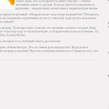
опыте знаю, что если прочесть книгу быстро – сложно
запомнить какие-то детали. Если же прочесть медленно и
вдумчиво – каждая книга целая глава в энциклопедии жизни.
 мы именуем музыкой. «Подрыгаться» под супер-модный бит? Поплясать
а же подевались вдумчивые песни со смыслом, куда делась медленная
ых певцов?
музыку. Толи взрослею, толи вот это желание спешить отходит. Куда
ое «туц-туц-туц» и «бум-бум-бум», а обладателей голоса в 4 октавы. Та
fino, Lionel Richie.
х которых есть глубокий смысл, достаточно.
даже любим быстро. Это на самом деле нерадостно. Куда делись
е взгляды и касания? Кругом сплошная пошлость и 3 минуты того, что