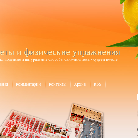
еты и физические упражнения
ко полезные и натуральные способы снижения веса - худеем вместе
вная
Комментарии
Контакты
Архив
RSS