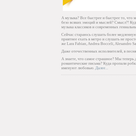
А музыка? Все быстрее и быстрее то, что
безо всяких эмоций и мыслей? Смысл?! Куд
музыка классиков и современных гениальн
Сейчас стараюсь слушать более медленную 
приятнее ехать в метро и слушать не прост
же Lara Fabian, Andrea Bocceli, Alesandro Sa
Даже отечественных исполнителей, в песня
А знаете, что самое страшное? Мы теперь 
романтические письма? Куда пропали робки
именуют любовью.
Далее...