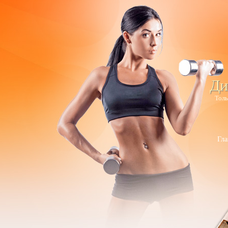
Ди
Толь
Гла