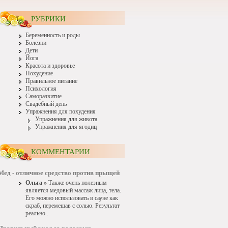
РУБРИКИ
Беременность и роды
Болезни
Дети
Йога
Красота и здоровье
Похудение
Правильное питание
Психология
Саморазвитие
Свадебный день
Упражнения для похудения
Упражнения для живота
Упражнения для ягодиц
КОММЕНТАРИИ
Мед - отличное средство против прыщей
Ольга »
Также очень полезным
является медовый массаж лица, тела.
Его можно использовать в сауне как
скраб, перемешав с солью. Результат
реально...