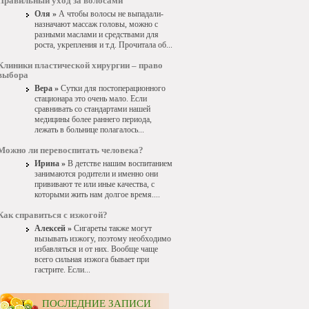
Правильный уход за волосами
Оля »
А чтобы волосы не выпадали-
назначают массаж головы, можно с
разными маслами и средствами для
роста, укрепления и т.д. Прочитала об...
Клиники пластической хирургии – право
выбора
Вера »
Сутки для постоперационного
стационара это очень мало. Если
сравнивать со стандартами нашей
медицины более раннего периода,
лежать в больнице полагалось...
Можно ли перевоспитать человека?
Ирина »
В детстве нашим воспитанием
занимаются родители и именно они
прививают те или иные качества, с
которыми жить нам долгое время....
Как справиться с изжогой?
Алексей »
Сигареты также могут
вызывать изжогу, поэтому необходимо
избавляться и от них. Вообще чаще
всего сильная изжога бывает при
гастрите. Если...
ПОСЛЕДНИЕ ЗАПИСИ