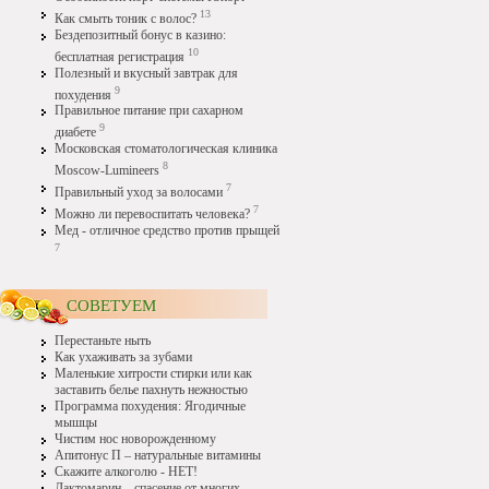
13
Как смыть тоник с волос?
Бездепозитный бонус в казино:
10
бесплатная регистрация
Полезный и вкусный завтрак для
9
похудения
Правильное питание при сахарном
9
диабете
Московская стоматологическая клиника
8
Moscow-Lumineers
7
Правильный уход за волосами
7
Можно ли перевоспитать человека?
Мед - отличное средство против прыщей
7
СОВЕТУЕМ
Перестаньте ныть
Как ухаживать за зубами
Маленькие хитрости стирки или как
заставить белье пахнуть нежностью
Программа похудения: Ягодичные
мышцы
Чистим нос новорожденному
Апитонус П – натуральные витамины
Скажите алкоголю - НЕТ!
Лактомарин – спасение от многих