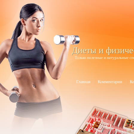
Диеты и физиче
Только полезные и натуральные сп
Главная
Комментарии
К