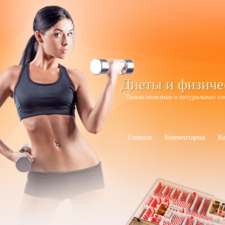
Диеты и физиче
Только полезные и натуральные сп
Главная
Комментарии
К