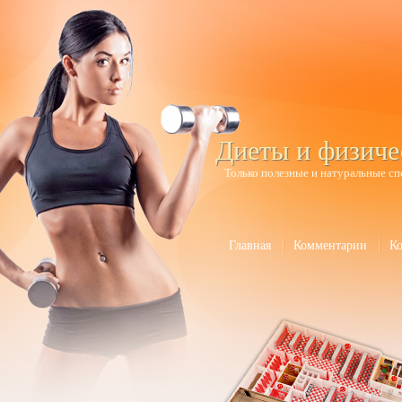
Диеты и физиче
Только полезные и натуральные сп
Главная
Комментарии
К