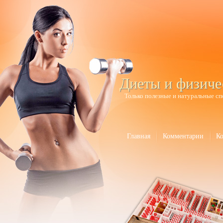
Диеты и физиче
Только полезные и натуральные сп
Главная
Комментарии
К