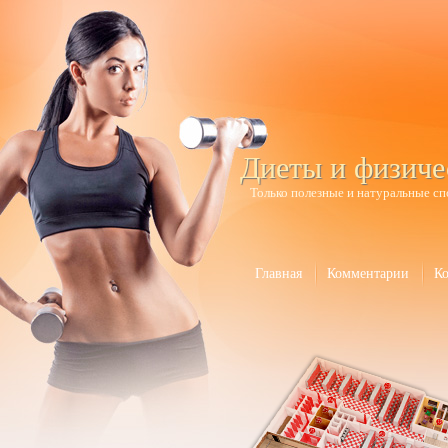
Диеты и физиче
Только полезные и натуральные сп
Главная
Комментарии
К