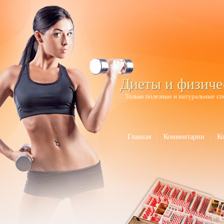
Диеты и физиче
Только полезные и натуральные сп
Главная
Комментарии
К