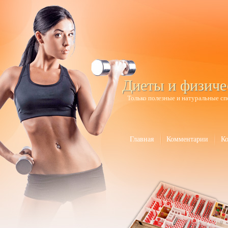
Диеты и физиче
Только полезные и натуральные сп
Главная
Комментарии
К