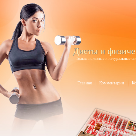
Диеты и физиче
Только полезные и натуральные сп
Главная
Комментарии
К