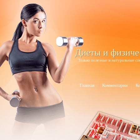
Диеты и физиче
Только полезные и натуральные сп
Главная
Комментарии
К