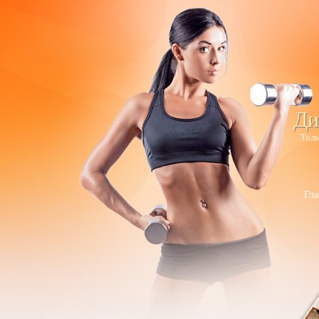
Ди
Толь
Гла