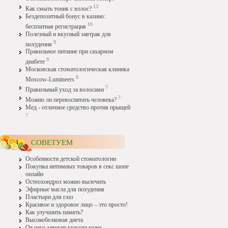
13
Как смыть тоник с волос?
Бездепозитный бонус в казино:
10
бесплатная регистрация
Полезный и вкусный завтрак для
9
похудения
Правильное питание при сахарном
9
диабете
Московская стоматологическая клиника
8
Moscow-Lumineers
7
Правильный уход за волосами
7
Можно ли перевоспитать человека?
Мед - отличное средство против прыщей
7
СОВЕТУЕМ
Особенности детской стоматологии
Покупка интимных товаров в секс шопе
онлайн
Остеохондроз можно вылечить
Эфирные масла для похудения
Пластыри для глаз
Красивое и здоровое лицо – это просто!
Как улучшить память?
Высокобелковая диета
От чего зависит красота кожи