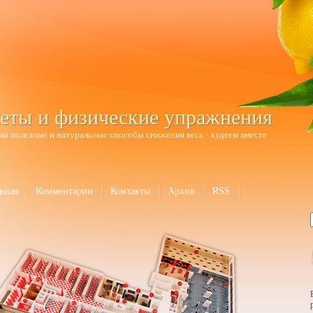
еты и физические упражнения
ко полезные и натуральные способы снижения веса - худеем вместе
вная
Комментарии
Контакты
Архив
RSS