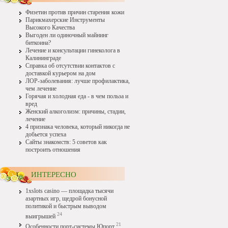
Физетин против причин старения кожи
Парикмахерские Инструменты
Высокого Качества
Выгоден ли одиночный майнинг
биткоина?
Лечение и консультации гинеколога в
Калининграде
Справка об отсутствии контактов с
доставкой курьером на дом
ЛОР-заболевания: лучше профилактика,
чем лечение
Горячая и холодная еда - в чем польза и
вред
Женский алкоголизм: причины, стадии,
лечение
4 признака человека, который никогда не
добьется успеха
Сайты знакомств: 5 советов как
построить отношения
ИНТЕРЕСНО
1xslots casino — площадка тысячи
азартных игр, щедрой бонусной
политикой и быстрым выводом
24
выигрышей
21
Особенности порт-системы Юпорт