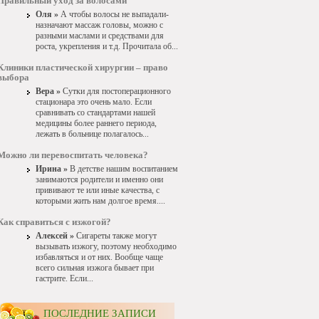
Правильный уход за волосами
Оля »
А чтобы волосы не выпадали-
назначают массаж головы, можно с
разными маслами и средствами для
роста, укрепления и т.д. Прочитала об...
Клиники пластической хирургии – право
выбора
Вера »
Сутки для постоперационного
стационара это очень мало. Если
сравнивать со стандартами нашей
медицины более раннего периода,
лежать в больнице полагалось...
Можно ли перевоспитать человека?
Ирина »
В детстве нашим воспитанием
занимаются родители и именно они
прививают те или иные качества, с
которыми жить нам долгое время....
Как справиться с изжогой?
Алексей »
Сигареты также могут
вызывать изжогу, поэтому необходимо
избавляться и от них. Вообще чаще
всего сильная изжога бывает при
гастрите. Если...
ПОСЛЕДНИЕ ЗАПИСИ