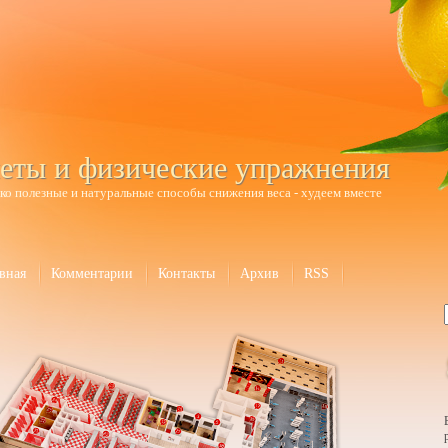
еты и физические упражнения
ко полезные и натуральные способы снижения веса - худеем вместе
вная
Комментарии
Контакты
Архив
RSS