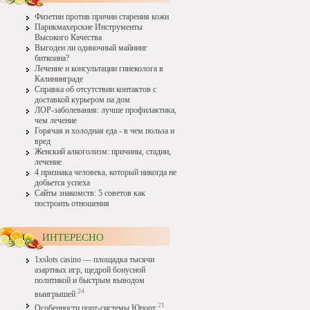
Физетин против причин старения кожи
Парикмахерские Инструменты
Высокого Качества
Выгоден ли одиночный майнинг
биткоина?
Лечение и консультации гинеколога в
Калининграде
Справка об отсутствии контактов с
доставкой курьером на дом
ЛОР-заболевания: лучше профилактика,
чем лечение
Горячая и холодная еда - в чем польза и
вред
Женский алкоголизм: причины, стадии,
лечение
4 признака человека, который никогда не
добьется успеха
Сайты знакомств: 5 советов как
построить отношения
ИНТЕРЕСНО
1xslots casino — площадка тысячи
азартных игр, щедрой бонусной
политикой и быстрым выводом
24
выигрышей
21
Особенности порт-системы Юпорт