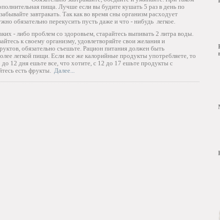
ополнительная пища. Лучше если вы будите кушать 5 раз в день по
 забывайте завтракать. Так как во время сны организм расходует
но обязательно перекусить пусть даже и что - нибудь легкое.
ких - либо проблем со здоровьем, старайтесь выпивать 2 литра воды.
айтесь к своему организму, удовлетворяйте свои желания и
фруктов, обязательно съешьте. Рацион питания должен быть
лее легкой пищи. Если все же калорийные продукты употребляете, то
 до 12 дня ешьте все, что хотите, с 12 до 17 ешьте продукты с
йтесь есть фрукты.
Далее...