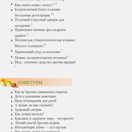
13
Как смыть тоник с волос?
Бездепозитный бонус в казино:
10
бесплатная регистрация
Полезный и вкусный завтрак для
9
похудения
Правильное питание при сахарном
9
диабете
Московская стоматологическая клиника
8
Moscow-Lumineers
7
Правильный уход за волосами
7
Можно ли перевоспитать человека?
Мед - отличное средство против прыщей
7
СОВЕТУЕМ
Как не бросить заниматься спортом
Дети и домашние животные
Вред телевидения для детей
А нужно ли нам спешить?
Здоровый завтрак
Как лечить мозоль?
Красивое и здоровое лицо – это просто!
Лёгкий способ бросить курить
Имплантация зубов — за и против
Что делать, когда все надоело?