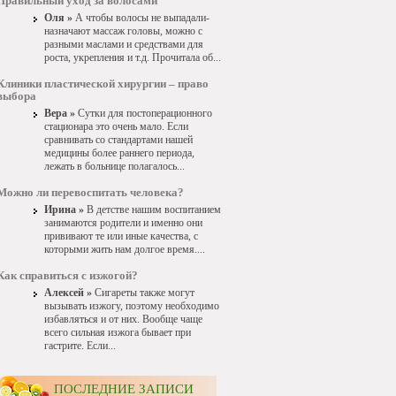
Правильный уход за волосами
Оля »
А чтобы волосы не выпадали-
назначают массаж головы, можно с
разными маслами и средствами для
роста, укрепления и т.д. Прочитала об...
Клиники пластической хирургии – право
выбора
Вера »
Сутки для постоперационного
стационара это очень мало. Если
сравнивать со стандартами нашей
медицины более раннего периода,
лежать в больнице полагалось...
Можно ли перевоспитать человека?
Ирина »
В детстве нашим воспитанием
занимаются родители и именно они
прививают те или иные качества, с
которыми жить нам долгое время....
Как справиться с изжогой?
Алексей »
Сигареты также могут
вызывать изжогу, поэтому необходимо
избавляться и от них. Вообще чаще
всего сильная изжога бывает при
гастрите. Если...
ПОСЛЕДНИЕ ЗАПИСИ