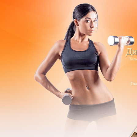
Ди
Толь
Гла