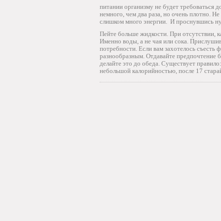
питании организму не будет требоваться д
немного, чем два раза, но очень плотно. Не
слишком много энергии. И проснувшись нуж
Пейте больше жидкости. При отсутствии, ка
Именно воды, а не чая или сока. Прислушив
потребности. Если вам захотелось съесть 
разнообразным. Отдавайте предпочтение бо
делайте это до обеда. Существует правило:
небольшой калорийностью, после 17 стара