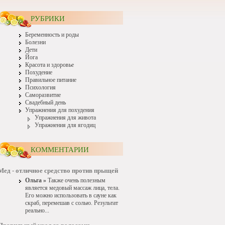
РУБРИКИ
Беременность и роды
Болезни
Дети
Йога
Красота и здоровье
Похудение
Правильное питание
Психология
Саморазвитие
Свадебный день
Упражнения для похудения
Упражнения для живота
Упражнения для ягодиц
КОММЕНТАРИИ
Мед - отличное средство против прыщей
Ольга »
Также очень полезным
является медовый массаж лица, тела.
Его можно использовать в сауне как
скраб, перемешав с солью. Результат
реально...