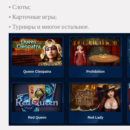
• Слоты;
• Карточные игры;
• Турниры и многое остальное.