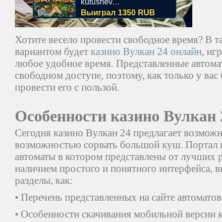
Хотите весело провести свободное время? В т
вариантом будет
казино Вулкан 24 онлайн
, иг
любое удобное время. Представленные автома
свободном доступе, поэтому, как только у вас
провести его с пользой.
Особенности казино Вулкан 
Сегодня казино Вулкан 24 предлагает возможн
возможностью сорвать большой куш. Портал 
автоматы в котором представлены от лучших р
наличием простого и понятного интерфейса, в
разделы, как:
• Перечень представленных на сайте автоматов
• Особенности скачивания мобильной версии к