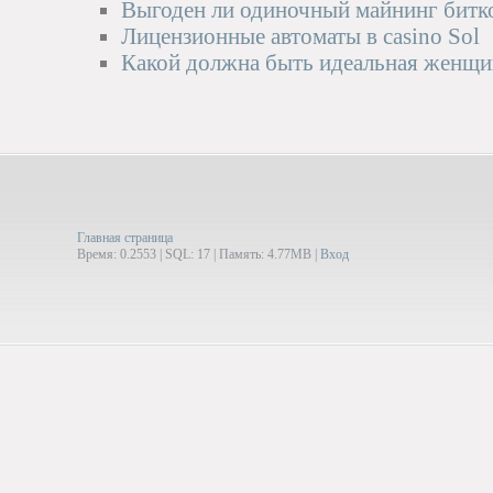
Выгоден ли одиночный майнинг битк
Лицензионные автоматы в casino Sol
Какой должна быть идеальная женщи
Главная страница
Время: 0.2553 | SQL: 17 | Память: 4.77MB
|
Вход