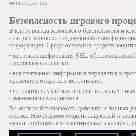
мессенджеры.
Безопасность игрового проц
В клубе всегда заботятся о безопасности и ко
поэтому всячески поддерживают конфиденци
информации. Среди основных средств защиты
• протокол шифрования SSL, обеспечивающи
передаваемых данных;
• вся платежная информация передается в пре
хранение в открытых источниках;
• генератор случайных чисел в автоматах нико
изменениям функционала.
Во многом безопасность депозита и личных да
игрока. Необходимо создать надежный и слож
нельзя сообщать его или передавать аккаунт д