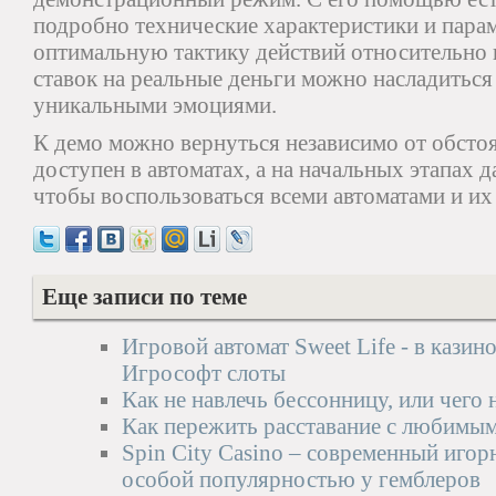
подробно технические характеристики и пара
оптимальную тактику действий относительно 
ставок на реальные деньги можно насладитьс
уникальными эмоциями.
К демо можно вернуться независимо от обстоя
доступен в автоматах, а на начальных этапах 
чтобы воспользоваться всеми автоматами и и
Еще записи по теме
Игровой автомат Sweet Life - в казин
Игрософт слоты
Как не навлечь бессонницу, или чего 
Как пережить расставание с любимы
Spin City Casino – современный иго
особой популярностью у гемблеров