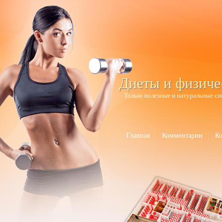
Диеты и физиче
Только полезные и натуральные сп
Главная
Комментарии
К