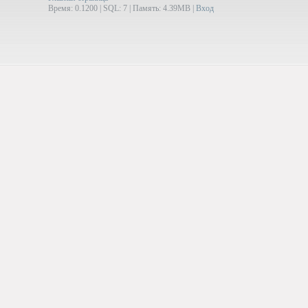
Время: 0.1200 | SQL: 7 | Память: 4.39MB
|
Вход