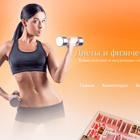
Диеты и физиче
Только полезные и натуральные сп
Главная
Комментарии
К