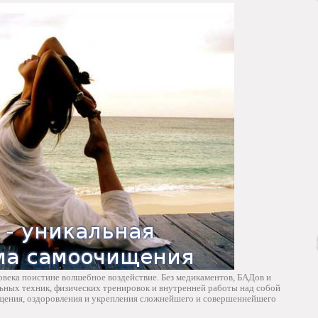
овека поистине волшебное воздействие. Без медикаментов, БАДов и
ьных техник, физических тренировок и внутренней работы над собой
щения, оздоровления и укрепления сложнейшего и совершеннейшего