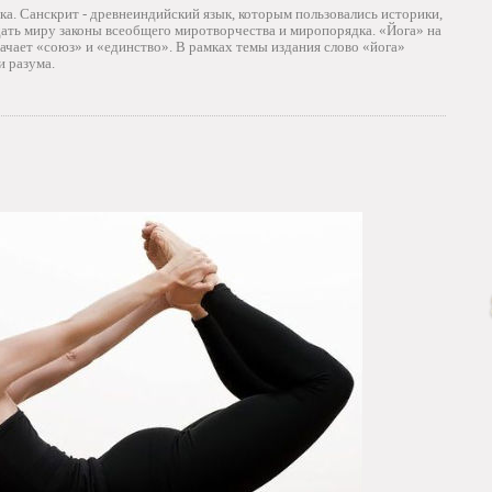
ка. Санскрит - древнеиндийский язык, которым пользовались историки,
дать миру законы всеобщего миротворчества и миропорядка. «Йога» на
начает «союз» и «единство». В рамках темы издания слово «йога»
и разума.