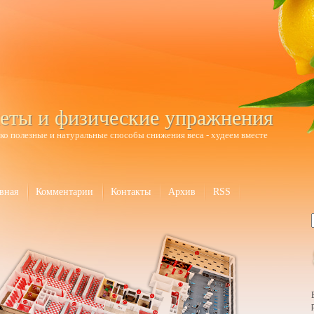
еты и физические упражнения
ко полезные и натуральные способы снижения веса - худеем вместе
вная
Комментарии
Контакты
Архив
RSS