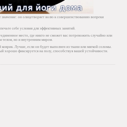
е значение: он олицетворяет волю к совершенствованию вопреки
печьте себе условия для эффективных занятий.
 уединенное место, где никто не сможет вас потревожить случайно или
м телом, но и внутренним миром.
 коврик. Лучше, если он будет выполнен из ткани или мягкой соломы.
ый хорошо фиксируется на полу, способствуя вашей устойчивости.