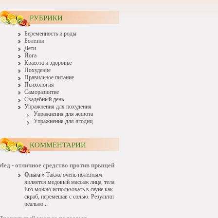
РУБРИКИ
Беременность и роды
Болезни
Дети
Йога
Красота и здоровье
Похудение
Правильное питание
Психология
Саморазвитие
Свадебный день
Упражнения для похудения
Упражнения для живота
Упражнения для ягодиц
КОММЕНТАРИИ
Мед - отличное средство против прыщей
Ольга »
Также очень полезным
является медовый массаж лица, тела.
Его можно использовать в сауне как
скраб, перемешав с солью. Результат
реально...