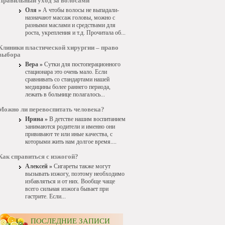
Правильный уход за волосами
Оля »
А чтобы волосы не выпадали-
назначают массаж головы, можно с
разными маслами и средствами для
роста, укрепления и т.д. Прочитала об...
Клиники пластической хирургии – право
выбора
Вера »
Сутки для постоперационного
стационара это очень мало. Если
сравнивать со стандартами нашей
медицины более раннего периода,
лежать в больнице полагалось...
Можно ли перевоспитать человека?
Ирина »
В детстве нашим воспитанием
занимаются родители и именно они
прививают те или иные качества, с
которыми жить нам долгое время....
Как справиться с изжогой?
Алексей »
Сигареты также могут
вызывать изжогу, поэтому необходимо
избавляться и от них. Вообще чаще
всего сильная изжога бывает при
гастрите. Если...
ПОСЛЕДНИЕ ЗАПИСИ