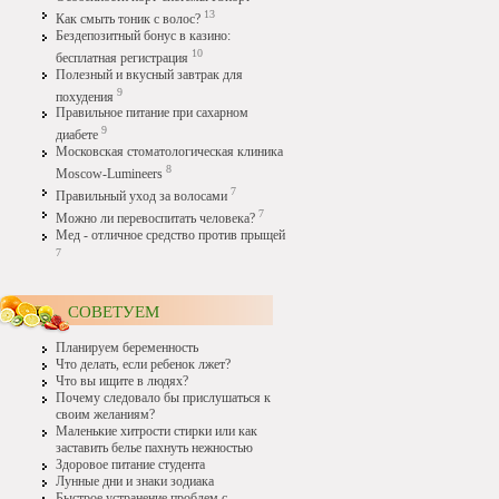
13
Как смыть тоник с волос?
Бездепозитный бонус в казино:
10
бесплатная регистрация
Полезный и вкусный завтрак для
9
похудения
Правильное питание при сахарном
9
диабете
Московская стоматологическая клиника
8
Moscow-Lumineers
7
Правильный уход за волосами
7
Можно ли перевоспитать человека?
Мед - отличное средство против прыщей
7
СОВЕТУЕМ
Планируем беременность
Что делать, если ребенок лжет?
Что вы ищите в людях?
Почему следовало бы прислушаться к
своим желаниям?
Маленькие хитрости стирки или как
заставить белье пахнуть нежностью
Здоровое питание студента
Лунные дни и знаки зодиака
Быстрое устранение проблем с