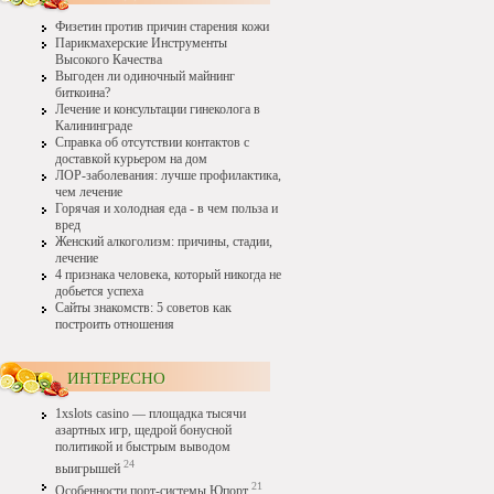
Физетин против причин старения кожи
Парикмахерские Инструменты
Высокого Качества
Выгоден ли одиночный майнинг
биткоина?
Лечение и консультации гинеколога в
Калининграде
Справка об отсутствии контактов с
доставкой курьером на дом
ЛОР-заболевания: лучше профилактика,
чем лечение
Горячая и холодная еда - в чем польза и
вред
Женский алкоголизм: причины, стадии,
лечение
4 признака человека, который никогда не
добьется успеха
Сайты знакомств: 5 советов как
построить отношения
ИНТЕРЕСНО
1xslots casino — площадка тысячи
азартных игр, щедрой бонусной
политикой и быстрым выводом
24
выигрышей
21
Особенности порт-системы Юпорт