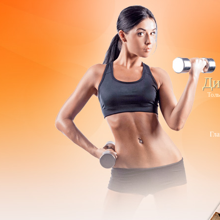
Ди
Толь
Гла