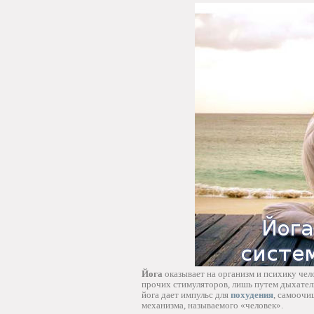
Йога
оказывает на организм и психику чел
прочих стимуляторов, лишь путем дыхател
йога дает импульс для
похудения
, самоочи
механизма, называемого «человек».