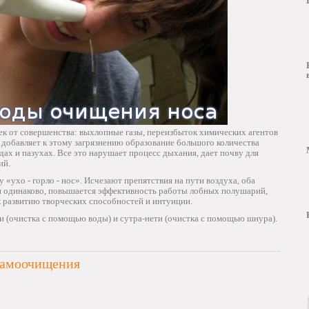
ек от совершенства: выхлопные газы, переизбыток химических агентов
 добавляет к этому загрязнению образование большого количества
дах и пазухах. Все это нарушает процесс дыхания, дает почву для
ий.
 «ухо - горло - нос». Исчезают препятствия на пути воздуха, оба
я одинаково, повышается эффективность работы лобных полушарий,
 к развитию творческих способностей и интуиции.
и (очистка с помощью воды) и сутра-нети (очистка с помощью шнура).
 самоочищения