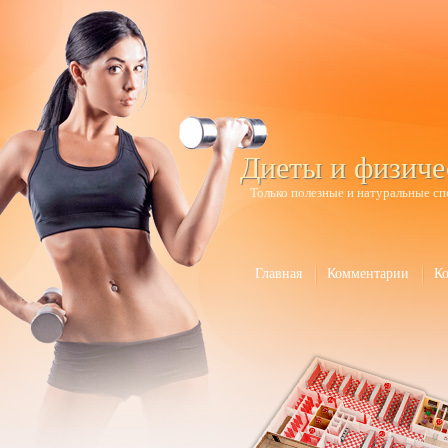
Диеты и физиче
Только полезные и натуральные сп
Главная
Комментарии
К