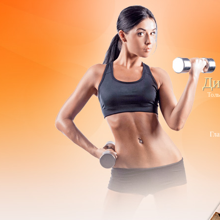
Ди
Толь
Гла