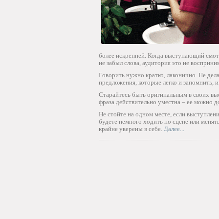
более искренней. Когда выступающий смотр
не забыл слова, аудитория это не восприни
Говорить нужно кратко, лаконично. Не де
предложения, которые легко и запомнить, и 
Старайтесь быть оригинальным в своих вы
фраза действительно уместна – ее можно до
Не стойте на одном месте, если выступлени
будете немного ходить по сцене или менят
крайне уверены в себе.
Далее...