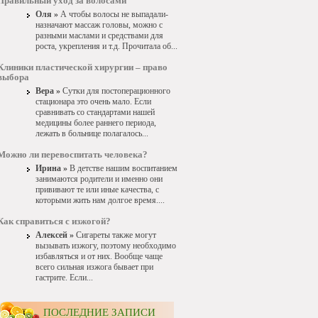
Правильный уход за волосами
Оля »
А чтобы волосы не выпадали-
назначают массаж головы, можно с
разными маслами и средствами для
роста, укрепления и т.д. Прочитала об...
Клиники пластической хирургии – право
выбора
Вера »
Сутки для постоперационного
стационара это очень мало. Если
сравнивать со стандартами нашей
медицины более раннего периода,
лежать в больнице полагалось...
Можно ли перевоспитать человека?
Ирина »
В детстве нашим воспитанием
занимаются родители и именно они
прививают те или иные качества, с
которыми жить нам долгое время....
Как справиться с изжогой?
Алексей »
Сигареты также могут
вызывать изжогу, поэтому необходимо
избавляться и от них. Вообще чаще
всего сильная изжога бывает при
гастрите. Если...
ПОСЛЕДНИЕ ЗАПИСИ