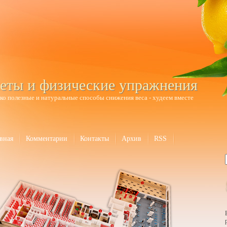
еты и физические упражнения
ко полезные и натуральные способы снижения веса - худеем вместе
вная
Комментарии
Контакты
Архив
RSS