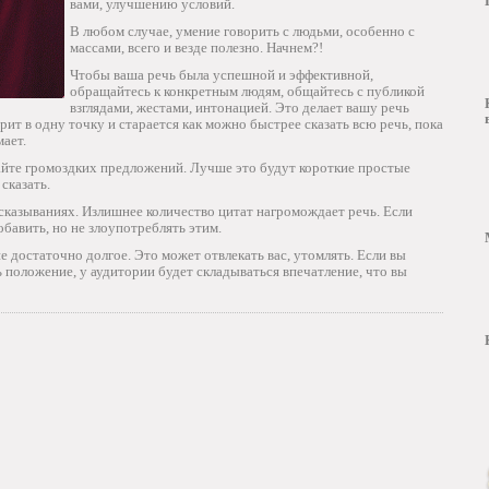
вами, улучшению условий.
В любом случае, умение говорить с людьми, особенно с
массами, всего и везде полезно. Начнем?!
Чтобы ваша речь была успешной и эффективной,
обращайтесь к конкретным людям, общайтесь с публикой
взглядами, жестами, интонацией. Это делает вашу речь
ит в одну точку и старается как можно быстрее сказать всю речь, пока
мает.
лайте громоздких предложений. Лучше это будут короткие простые
сказать.
сказываниях. Излишнее количество цитат нагромождает речь. Если
бавить, но не злоупотреблять этим.
е достаточно долгое. Это может отвлекать вас, утомлять. Если вы
ь положение, у аудитории будет складываться впечатление, что вы