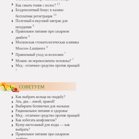
13
Как смыть тоник с волос?
Бездепозитный бонус в казино:
10
бесплатная регистрация
Полезный и вкусный завтрак для
9
похудения
Правильное питание при сахарном
9
диабете
Московская стоматологическая клиника
8
Moscow-Lumineers
7
Правильный уход за волосами
7
Можно ли перевоспитать человека?
Мед - отличное средство против прыщей
7
СОВЕТУЕМ
Как выбрать кольца на свадьбу?
Ать, два – левой, правой!
Выбираем ботиночки для малыша
Рациональное питание и здоровье
Мед - отличное средство против прыщей
Как избегать конфликтов?
Кулер настольный для воды — как
выбрать?
Правильное питание при сахарном
диабете