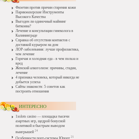
Физетин против причин старения кожи
Парикмахерские Инструменты
Высокого Качества
Выгоден ли одиночный майнинг
биткоина?
Лечение и консультации гинеколога в
Калининграде
Справка об отсутствии контактов с
доставкой курьером на дом
ЛОР-заболевания: лучше профилактика,
чем лечение
Горячая и холодная еда - в чем польза и
вред
Женский алкоголизм: причины, стадии,
лечение
4 признака человека, который никогда не
добьется успеха
Сайты знакомств: 5 советов как
построить отношения
ИНТЕРЕСНО
1xslots casino — площадка тысячи
азартных игр, щедрой бонусной
политикой и быстрым выводом
24
выигрышей
21
Особенности порт-системы Юпорт