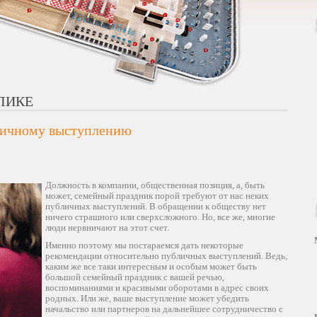
ЛИКЕ
бличному выступлению
Должность в компании, общественная позиция, а, быть
может, семейный праздник порой требуют от нас неких
публичных выступлений. В обращении к обществу нет
ничего страшного или сверхсложного. Но, все же, многие
люди нервничают на этот счет.
Именно поэтому мы постараемся дать некоторые
рекомендации относительно публичных выступлений. Ведь,
каким же все таки интересным и особым может быть
большой семейный праздник с вашей речью,
воспоминаниями и красивыми оборотами в адрес своих
родных. Или же, ваше выступление может убедить
начальство или партнеров на дальнейшее сотрудничество с