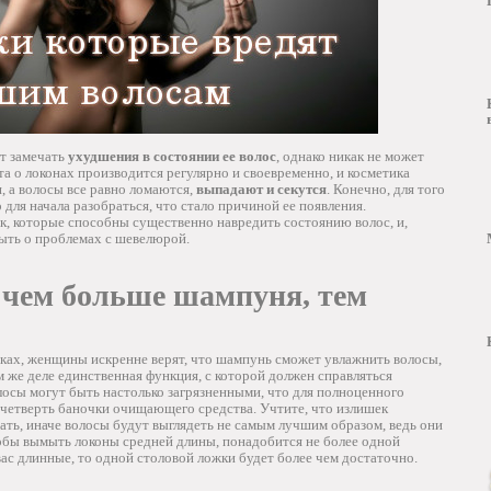
ет замечать
ухудшения в состоянии ее волос
, однако никак не может
та о локонах производится регулярно и своевременно, и косметика
я, а волосы все равно ломаются,
выпадают и секутся
. Конечно, для того
для начала разобраться, что стало причиной ее появления.
к, которые способны существенно навредить состоянию волос, и,
быть о проблемах с шевелюрой.
 чем больше шампуня, тем
ках, женщины искренне верят, что шампунь сможет увлажнить волосы,
м же деле единственная функция, с которой должен справляться
лосы могут быть настолько загрязненными, что для полноценного
 четверть баночки очищающего средства. Учтите, что излишек
ть, иначе волосы будут выглядеть не самым лучшим образом, ведь они
тобы вымыть локоны средней длины, понадобится не более одной
ас длинные, то одной столовой ложки будет более чем достаточно.