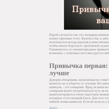
Порой случается так, что женщина начина
понять причины этого. Казалось бы, и забо
используется всегда дорогая и качественна
чтобы начать бороться с проблемой, нужно 
Ознакомьтесь со списком вредных привыче
возможно, с помощью него вам удастся за
Привычка первая:
лучше
Доверяя обещаниям, написанным на этикет
напитать их и уберечь от сечения. На само
шампунь, - это очищение. Вряд ли ваши во
очищения может потребоваться чуть ли не
шампуня придется очень тщательно вымыва
потеряют естественный блеск. Для того ч
чайной ложки шампуня. Если же волосы у в
Далее...