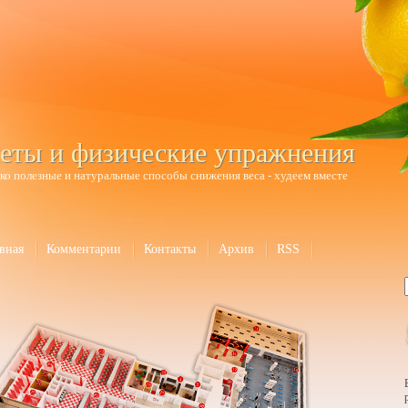
еты и физические упражнения
ко полезные и натуральные способы снижения веса - худеем вместе
вная
Комментарии
Контакты
Архив
RSS