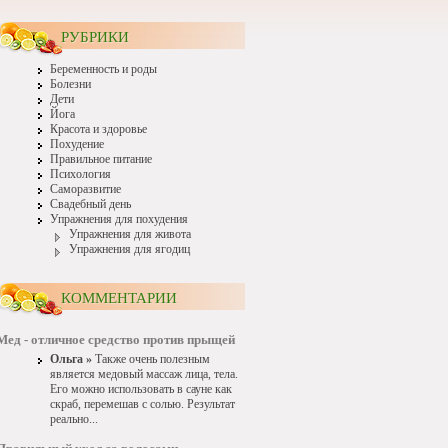
РУБРИКИ
Беременность и роды
Болезни
Дети
Йога
Красота и здоровье
Похудение
Правильное питание
Психология
Саморазвитие
Свадебный день
Упражнения для похудения
Упражнения для живота
Упражнения для ягодиц
КОММЕНТАРИИ
Мед - отличное средство против прыщей
Ольга »
Также очень полезным
является медовый массаж лица, тела.
Его можно использовать в сауне как
скраб, перемешав с солью. Результат
реально...