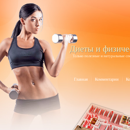
Диеты и физиче
Только полезные и натуральные сп
Главная
Комментарии
К