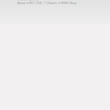
Время: 0.0817 | SQL: 7 | Память: 4.38MB
|
Вход