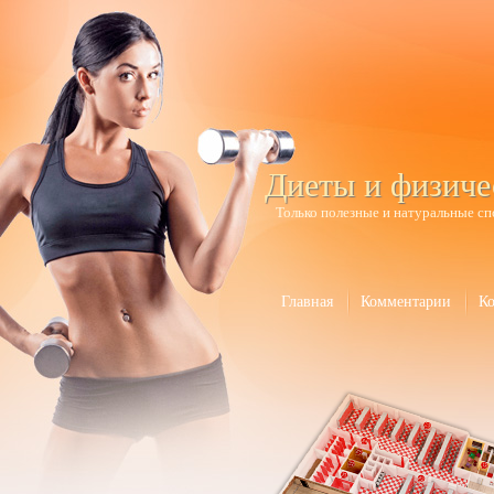
Диеты и физиче
Только полезные и натуральные сп
Главная
Комментарии
К