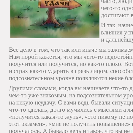
часто, люди
чего-то одн
достигают 
И так, начн
влияния ус
и дальнейш
Все дело в том, что так или иначе мы зажимаем
Нам порой кажется, что мы чего-то недостойны
получится или получится, но как-то плохо. Вот
и страх как-то ударить в грязь лицом, способст
подсознательном уровне появляются некие бл
Другими словами, когда вы начинаете что-то д
чем-то уже знакомым, на подсознательном уро
на некую неудачу. С вами ведь бывали ситуаци
что-то сделать, долго мучились с мыслями а ля
«получится какая-то жуть», «это никому не п
этот экзамен», «мне не получить повышение» и
получалось. А бывало ведь и такое, что вы не