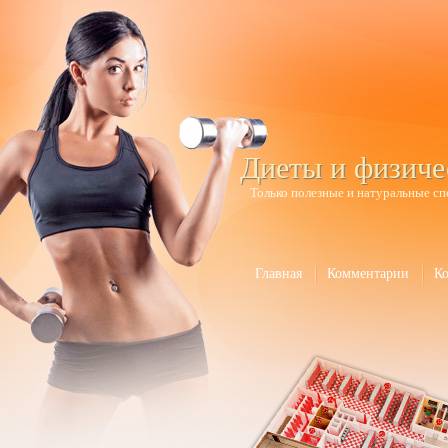
Диеты и физиче
Только полезные и натуральные сп
Главная
Комментарии
К